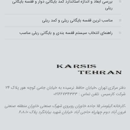
بررسی ابعاد و اندازه استاندارد کمد بایگانی دوار و قفسه بایگانی
ریلی
مناسب ترین قفسه بایگانی ریلی و کمد ریلی
راهنمای انتخاب سیستم قفسه بندی و بایگانی ریلی مناسب
دفتر مرکزی:تهران ،خیابان حافظ نرسیده به خیابان جامی کوچه هور پلاک 24
شرکت کارسیس. تلفن تماس : 02166734333
،کارخانه:کیلومتر 15 جاده خاوران روبروی شهرک صنعتی خاوران منطقه صنعتی
فرون آباد دوم چهارراه حاجی آباد خیابان شهید بیابانگرد پلاک 6،8،10