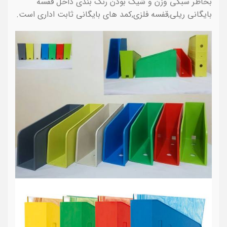
بخاطر سبکی وزن و شیک بودن رنگ بندی داخل قفسه
بایگانی ریلی,قفسه فلزی,کمد های بایگانی ثابت اداری است.