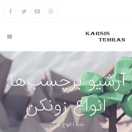
آرشیو برچسب‌ها:
انواع زونکن
خانه
|
انواع زونکن