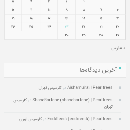
5
4
3
2
1
12
11
10
9
8
7
6
19
18
17
16
15
14
13
26
25
24
23
22
21
20
30
29
28
27
« مارس
آخرین دیدگاه‌ها
Aishamuira1 | Pearltrees
در
کارسیس تهران
ShaneBarton2 (shanebarton2) | Pearltrees
در
کارسیس
تهران
ErickReed1 (erickreed1) | Pearltrees
در
کارسیس تهران