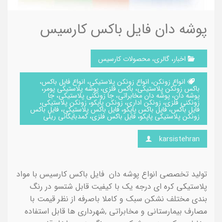
پوشه دان فایل باکس کارسیس
اخبار
،
گالری
،
محصولات کارسیس
انواع زونکن
،
انواع زونکن پلاستیکی
،
انواع فایل باکس
،
باکس زونکن پلاستیکی
،
باکس فلزی
،
پوشه پلاستیکی پومر
،
پوشه دان
،
پوشه دان مخابراتی
،
جا زونکنی پلاستیکی
،
جا
زونکنی فلزی
،
زونکن اداری
،
زونکن پاپکو
،
زونکن پلاستیکی
،
فایل باکس
،
فایل باکس پاپکو
،
فایل باکس پلاستیکی
،
فایل باکس
زونکن پلاستیکی پاپکو
،
فایل باکس فلزی
،
کمدبایگانی ریلی
karsistehran
تولید تخصصی انواع پوشه دان فایل باکس کارسیس با مواد
پلاستیکی کره ای درجه یک با کیفیت قابل شتسو در رنگ
بندی مختلف نشکن سبک و کاملا باصرفه از نظر قیمت با
مصارف بیمارستانی و مخابراتی ,شهرداری ها قابل استفاده